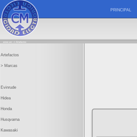
PRINCIPAL
estas en: ->
Artefactos
Artefactos
> Marcas
Evinrude
Hidea
Honda
Husqvarna
Kawasaki