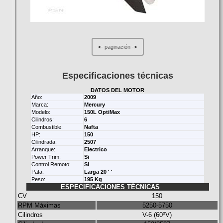
<-
paginación
->
Especificaciones técnicas
DATOS DEL MOTOR
Año:
2009
Marca:
Mercury
Modelo:
150L OptiMax
Cilindros:
6
Combustible:
Nafta
HP:
150
Cilindrada:
2507
Arranque:
Electrico
Power Trim:
Si
Control Remoto:
Si
Pata:
Larga 20 ' '
Peso:
195 Kg
ESPECIFICACIONES TÉCNICAS
CV
150
RPM Máximas
5250-5750
Cilindros
V-6 (60ºV)