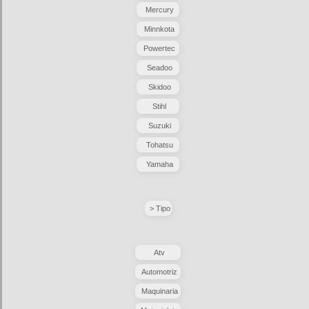
Mercury
Minnkota
Powertec
Seadoo
Skidoo
Stihl
Suzuki
Tohatsu
Yamaha
> Tipo
Atv
Automotriz
Maquinaria