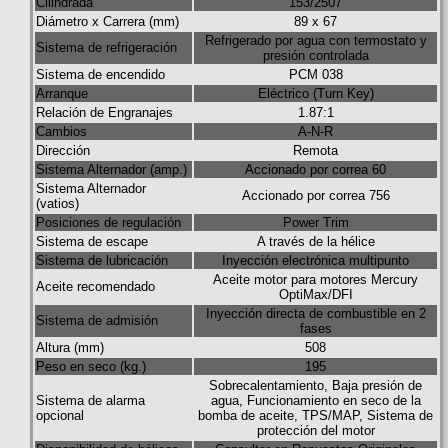
Cilindrada
153/2507
Diámetro x Carrera (mm)
89 x 67
Refrigerado por agua con termostato y
Sistema de refrigeración
presión controlada
Sistema de encendido
PCM 038
Arranque
Eléctrico (Turn Key)
Relación de Engranajes
1.87:1
Cambios
A-N-R
Dirección
Remota
Sistema Alternador (amp.)
Accionado por correa 60
Sistema Alternador
Accionado por correa 756
(vatios)
Posiciones de regulación
Power Trim
Sistema de escape
A través de la hélice
Sistema de lubricación
Inyección electrónica multipunto
Aceite motor para motores Mercury
Aceite recomendado
OptiMax/DFI
Inyección directa de combustible en 2
Sistema de admisión
fases
Altura (mm)
508
Peso en seco (kg.)
195
Sobrecalentamiento, Baja presión de
Sistema de alarma
agua, Funcionamiento en seco de la
opcional
bomba de aceite, TPS/MAP, Sistema de
protección del motor