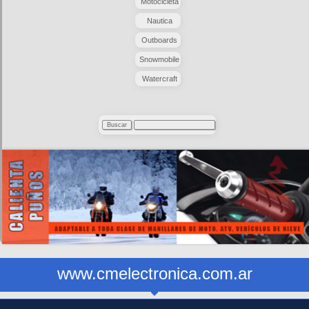
Motocicleta
Nautica
Outboards
Snowmobile
Watercraft
www.cmelectronica.com.ar