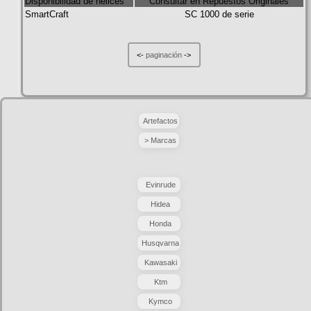
Disponibilidad de hélices
Consultar en Repuestos Originales
SmartCraft
SC 1000 de serie
<-
paginación
->
Artefactos
> Marcas
Evinrude
Hidea
Honda
Husqvarna
Kawasaki
Ktm
Kymco