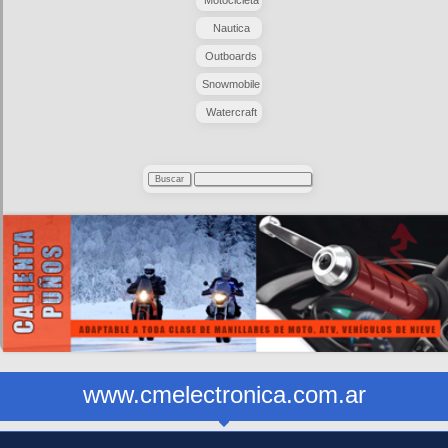
Nautica
Outboards
Snowmobile
Watercraft
www.cmelectronica.com.ar