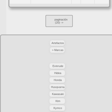
paginación
(20)
->
Artefactos
> Marcas
Evinrude
Hidea
Honda
Husqvarna
Kawasaki
Ktm
Kymco