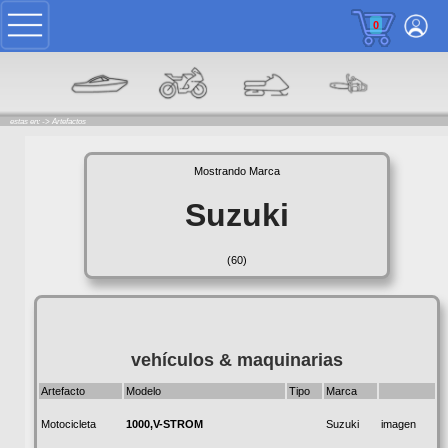
0
estas en: ->
Artefactos
Mostrando Marca
Suzuki
(60)
vehículos & maquinarias
Artefacto
Modelo
Tipo
Marca
1000,V-STROM
Motocicleta
Suzuki
imagen