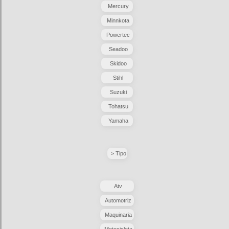
Mercury
Minnkota
Powertec
Seadoo
Skidoo
Stihl
Suzuki
Tohatsu
Yamaha
> Tipo
Atv
Automotriz
Maquinaria
Motocicleta