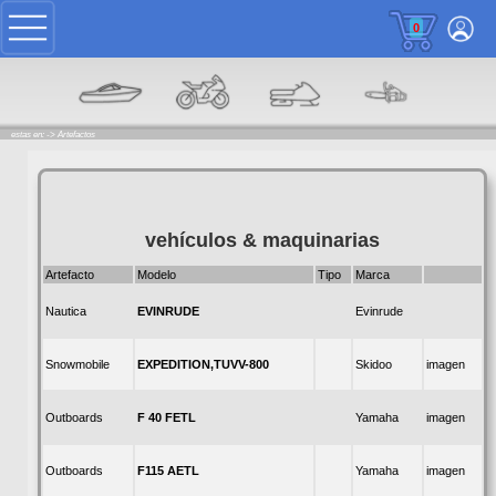
0
estas en: ->
Artefactos
vehículos & maquinarias
Artefacto
Modelo
Tipo
Marca
EVINRUDE
Nautica
Evinrude
EXPEDITION,TUVV-800
Snowmobile
Skidoo
imagen
F 40 FETL
Outboards
Yamaha
imagen
F115 AETL
Outboards
Yamaha
imagen