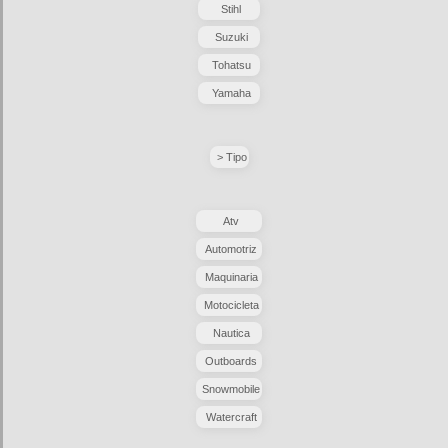
Stihl
Suzuki
Tohatsu
Yamaha
> Tipo
Atv
Automotriz
Maquinaria
Motocicleta
Nautica
Outboards
Snowmobile
Watercraft