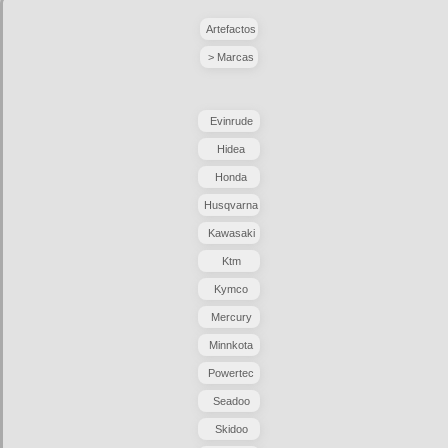
Artefactos
> Marcas
Evinrude
Hidea
Honda
Husqvarna
Kawasaki
Ktm
Kymco
Mercury
Minnkota
Powertec
Seadoo
Skidoo