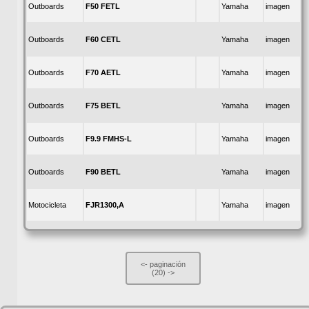
F50 FETL
Outboards
Yamaha
imagen
F60 CETL
Outboards
Yamaha
imagen
F70 AETL
Outboards
Yamaha
imagen
F75 BETL
Outboards
Yamaha
imagen
F9.9 FMHS-L
Outboards
Yamaha
imagen
F90 BETL
Outboards
Yamaha
imagen
FJR1300,A
Motocicleta
Yamaha
imagen
<-
paginación
(20)
->