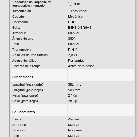
Capacidad del depósito de
1,1 litros
combustible integrado
Alimentación
1 carburador
Cebador
Mecánico
Encendido
CDI
Bujía
B6HS ó BR6HS
Arranque
Manual
Ángulo de giro
360°
Trim
Manual
Transmisión
F-N-R
Relación de transmisión
2,08:1
Acople de hélice
Por estrías
Sistema de escape
Antes de la hélice
Dimenciones
Longitud (pata corta)
381 mm.
Longitud (pata larga)
508 mm.
Peso (pata corta)
27 Kg.
Peso (pata larga)
28 Kg.
Equipamiento
Hélice
Aluminio
Arranque
Manual
Dirección
Por caña
Trim
Manual