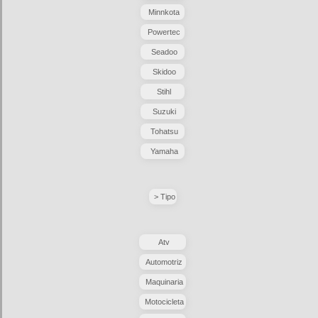
Minnkota
Powertec
Seadoo
Skidoo
Stihl
Suzuki
Tohatsu
Yamaha
> Tipo
Atv
Automotriz
Maquinaria
Motocicleta