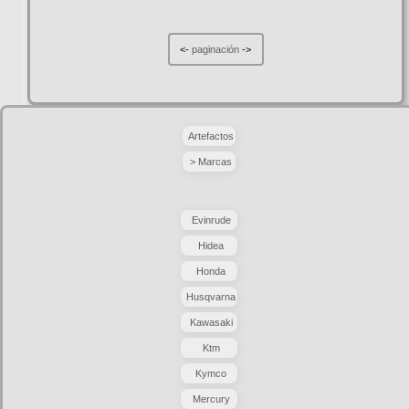
<-
paginación
->
Artefactos
> Marcas
Evinrude
Hidea
Honda
Husqvarna
Kawasaki
Ktm
Kymco
Mercury