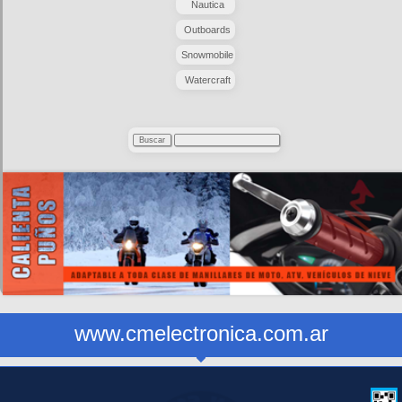
Nautica
Outboards
Snowmobile
Watercraft
www.cmelectronica.com.ar