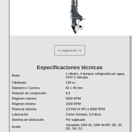
<-
paginación
->
Especificaciones técnicas
1 cilindro, 4 tiempos refrigerado por agua,
Motor
OHV 2 válvulas
Cilindrada
139 cc.
Diámetro x Carrera
62 x 46 mm.
Relación de compresión
8.9
Régimen máximo
5000 RPM
Régimen mínimo
1500 RPM
Potencia máxima
2,9 KW (4 HP) a 5000 RPM
Lubricación
Cárter húmedo, 0,6 litros
Sistema de lubricación
Por salpicado
Yamalube 10W-30, 10W-40 API: SE, SF,
Aceite
SG, SH, SJ