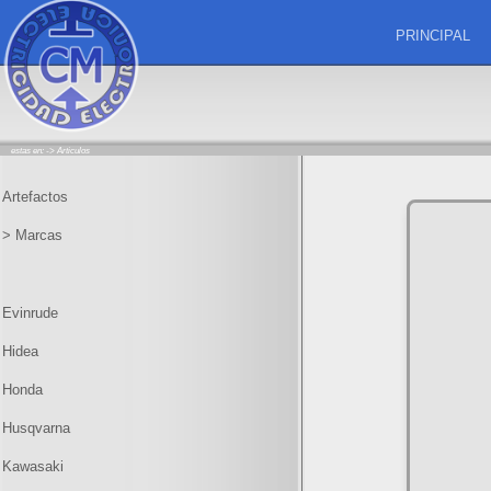
PRINCIPAL
estas en: ->
Articulos
Artefactos
> Marcas
Evinrude
Hidea
Honda
Husqvarna
Kawasaki