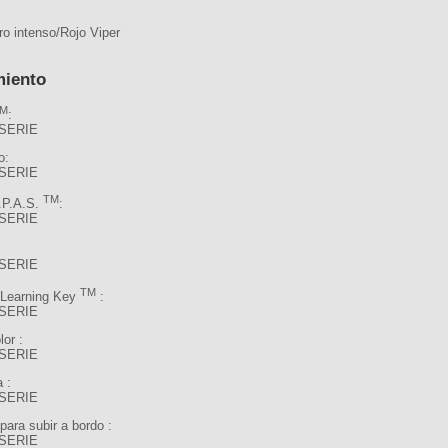
ro intenso/Rojo Viper
miento
TM
:
SERIE
o:
SERIE
TM
.P.A.S.
:
SERIE
SERIE
TM
Learning Key
:
SERIE
lor :
SERIE
 :
SERIE
 para subir a bordo :
SERIE