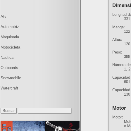
Dimens
Longitud de
Atv
331
Automotriz
Manga:
122
Maquinaria
Altura:
120
Motocicleta
Peso:
388
Nautica
Número de
Outboards
1, 2
Capacidad 
Snowmobile
60 
Watercraft
Capacidad
130
Motor
Motor:
Mot
o M