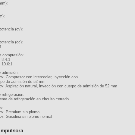
(mm):
m):
4
potencia (cv):
potencia (cc):
4
e compresión:
 8.4:1
: 10.6:1
 admisión:
cv: Compresor con intercooler, inyección con
rpo de admisión de 52 mm
cv: Aspiración natural, inyección con cuerpo de admisión de 52 mm
 refrigeración:
ema de refrigeración en circuito cerrado
e:
cv: Premium sin plomo
cv: Gasolina sin plomo normal
impulsora