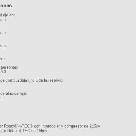
iones
l eje en:
 cm
 cm
 cm
 kg
 personas:
 ó 3
de combustible (incluida la reserva):
L
 de almacenaje:
 L
or Rotax® 4-TEC® con intercooler y compresor de 215cv
otor Rotax 4-TEC de 155cv