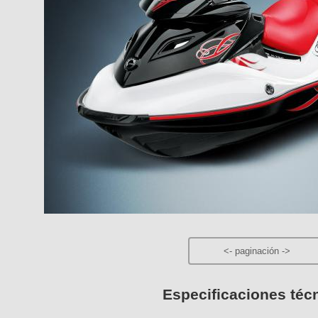
<-
paginación
->
Especificaciones téc