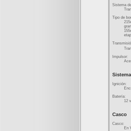
Sistema de
Tra
Tipo de bo
215c
gra
155c
eta
Transmisió
Tra
Impulsor:
Ace
Sistema
Ignición:
Enc
Batería:
12
v
Casco
Casco:
En 