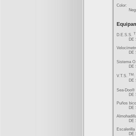
Color:
Neg
Equipa
D.E.S.S.
DE 
Velocímetr
DE 
Sistema O
DE 
TM
V.T.S.
:
DE 
Sea-Doo® 
DE 
Puños bico
DE 
Almohadilla
DE 
Escalerilla
DE 