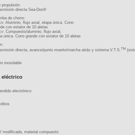
 propulsión:
nsmisión directa Sea-Doo®
mba de chorro:
v: Aluminio, flujo axial, etapa única. Cono
nde con estator de 10 aletas
v: Compuesto/aluminio, flujo axial,
pa única. Cono grande con estator de 10 aletas
n:
TM
nsmisión directa, avance/punto muerto/marcha atrás y sistema V.T.S.
(sist
ro inoxidable
 eléctrico
endido electrónico
oltios
V modificada, material compuesto