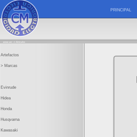
PRINCIPAL
estas en: ->
Articulos
Artefactos
> Marcas
Evinrude
Hidea
Honda
Husqvarna
Kawasaki