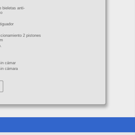
 bieletas anti-
to
iguador
cionamiento 2 pistones
mm
.
sin cámar
sin cámara