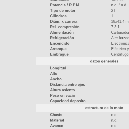
Potencia / R.P.M.
n.d. / n.d.
Tipo de motor
2T
Cilindros
1
Diám. x carrera
39x41.4 m
Rel. compresión
7.3:1
Alimentación
Carburador
Refrigeración
Aire forza
Encendido
Electrónic
Arranque
Eléctrico 
Embrague
Centrífugo
datos generales
Longitud
Alto
Ancho
Distancia entre ejes
Altura asiento
Peso en vacio
Capacidad deposito
estructura de la moto
Chasis
n.d.
Material
n.d.
Avance
n.d.