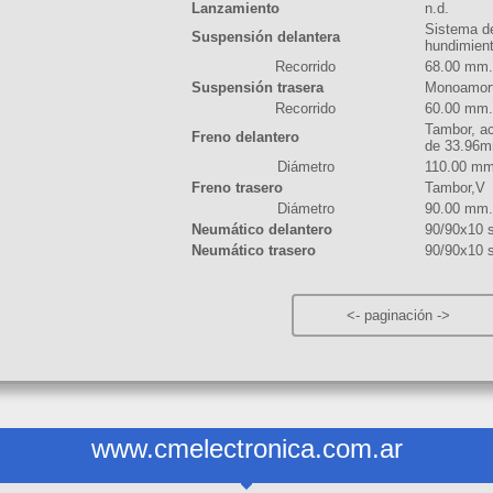
Lanzamiento
n.d.
Sistema de
Suspensión delantera
hundimien
Recorrido
68.00 mm.
Suspensión trasera
Monoamort
Recorrido
60.00 mm.
Tambor, ac
Freno delantero
de 33.96
Diámetro
110.00 mm
Freno trasero
Tambor,V
Diámetro
90.00 mm.
Neumático delantero
90/90x10 
Neumático trasero
90/90x10 
<-
paginación
->
www.cmelectronica.com.ar