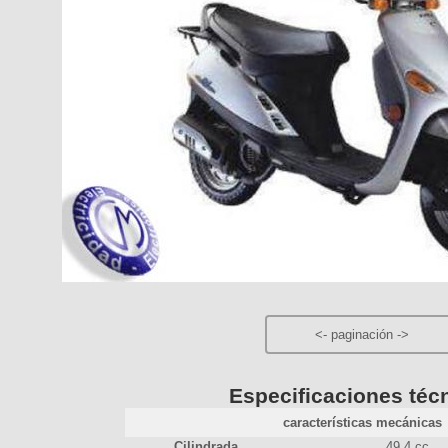
<-
paginación
->
Especificaciones téc
características mecánicas
Cilindrada
49.4 cc.