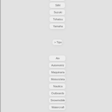
Stihl
Suzuki
Tohatsu
Yamaha
> Tipo
Atv
Automotriz
Maquinaria
Motocicleta
Nautica
Outboards
Snowmobile
Watercraft