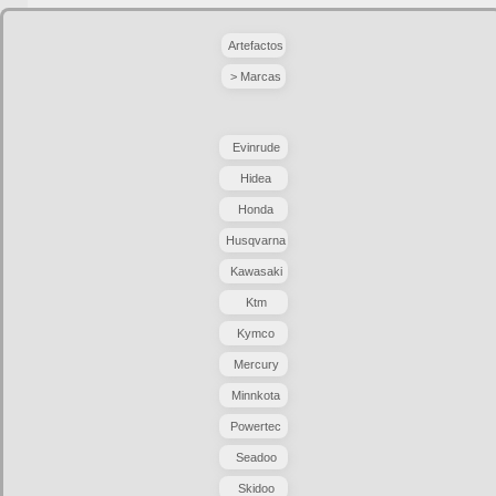
Artefactos
> Marcas
Evinrude
Hidea
Honda
Husqvarna
Kawasaki
Ktm
Kymco
Mercury
Minnkota
Powertec
Seadoo
Skidoo