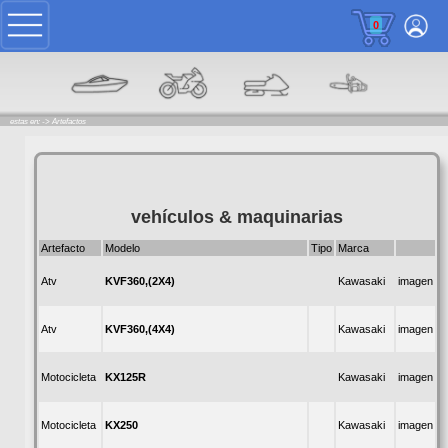
0
estas en: ->
Artefactos
vehículos & maquinarias
Artefacto
Modelo
Tipo
Marca
KVF360,(2X4)
Atv
Kawasaki
imagen
KVF360,(4X4)
Atv
Kawasaki
imagen
KX125R
Motocicleta
Kawasaki
imagen
KX250
Motocicleta
Kawasaki
imagen