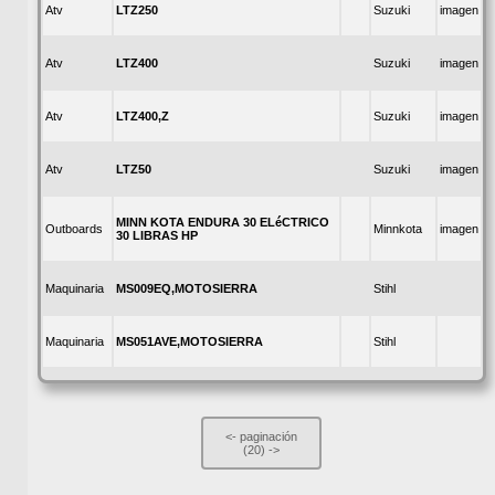
LTZ250
Atv
Suzuki
imagen
LTZ400
Atv
Suzuki
imagen
LTZ400,Z
Atv
Suzuki
imagen
LTZ50
Atv
Suzuki
imagen
MINN KOTA ENDURA 30 ELéCTRICO
Outboards
Minnkota
imagen
30 LIBRAS HP
MS009EQ,MOTOSIERRA
Maquinaria
Stihl
MS051AVE,MOTOSIERRA
Maquinaria
Stihl
<-
paginación
(20)
->