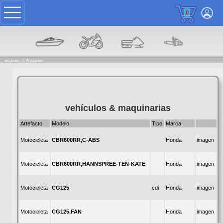
0
estas en: ->
Artefactos
vehículos & maquinarias
Artefacto
Modelo
Tipo
Marca
CBR600RR,C-ABS
Motocicleta
Honda
imagen
CBR600RR,HANNSPREE-TEN-KATE
Motocicleta
Honda
imagen
CG125
Motocicleta
cdi
Honda
imagen
CG125,FAN
Motocicleta
Honda
imagen