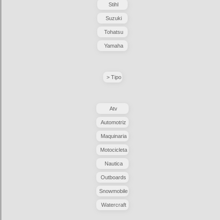
Stihl
Suzuki
Tohatsu
Yamaha
> Tipo
Atv
Automotriz
Maquinaria
Motocicleta
Nautica
Outboards
Snowmobile
Watercraft