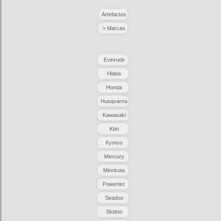
Artefactos
> Marcas
Evinrude
Hidea
Honda
Husqvarna
Kawasaki
Ktm
Kymco
Mercury
Minnkota
Powertec
Seadoo
Skidoo