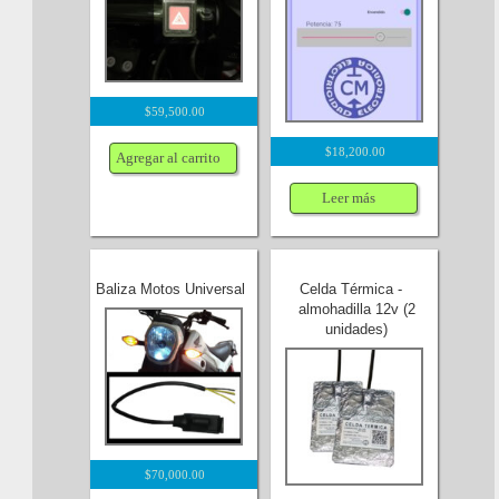
$
59,500.00
$
18,200.00
Agregar al carrito
Leer más
Baliza Motos Universal
Celda Térmica -
almohadilla 12v (2
unidades)
$
70,000.00