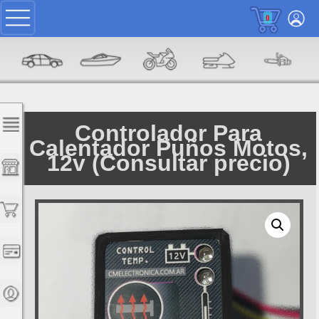
0
Controlador Para
Calentador Puños Motos,
12v (Consultar precio)