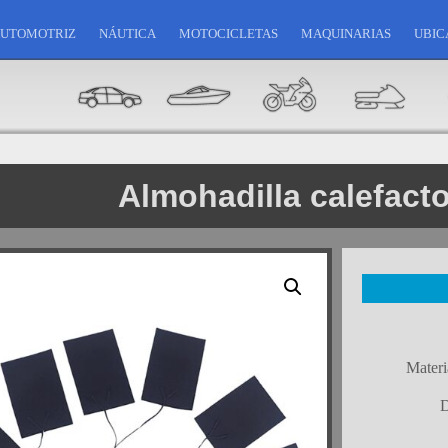
UTOMOTRIZ
NÁUTICA
MOTOCICLETAS
MAQUINARIAS
UBIC
Almohadilla calefact
Materi
D