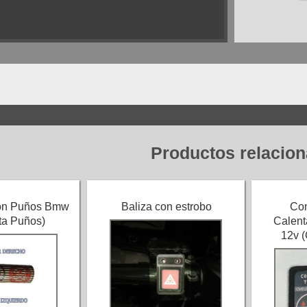
Productos relacio
ion Puños Bmw
Baliza con estrobo
Con
nta Puños)
Calent
12v (