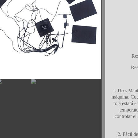
Res
Res
1. Uso: Mant
máquina. Cuan
roja estará 
temperatu
controlar e
2. Fácil d