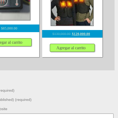
$
85,000.00
$
130,000.00
$
120,000.00
gar al carrito
Agregar al carrito
equired)
ublished) (required)
site