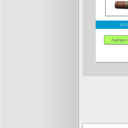
$
32,
Agregar a