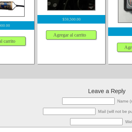
$
59,500.00
000.00
Agregar al carrito
l carrito
Agre
Leave a Reply
Name (r
Mail (will not be p
Web