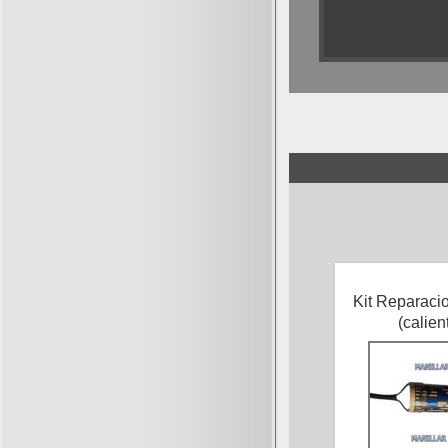
Kit Reparac
(calie