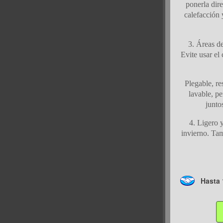
ponerla dir
calefacción 
3. Áreas de
Evite usar el
Plegable, re
lavable, p
junto
4. Ligero y
invierno. Tam
Hasta 