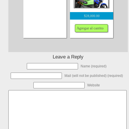
$
28,000.00
Agregar al carrito
Leave a Reply
Name (required)
Mail (will not be published) (required)
Website