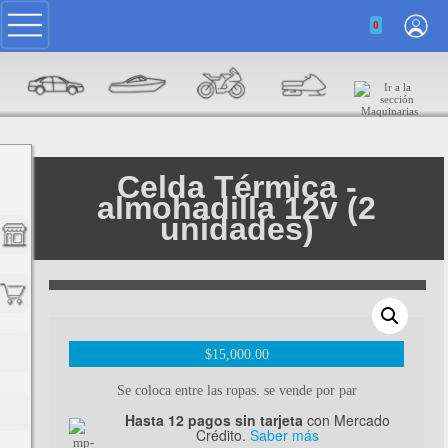
0
Celda Térmica -
almohadilla 12v (2
unidades)
$
15,000.00
Se coloca entre las ropas. se vende por par
Hasta 12 pagos sin tarjeta
con Mercado
Crédito.
Saber más