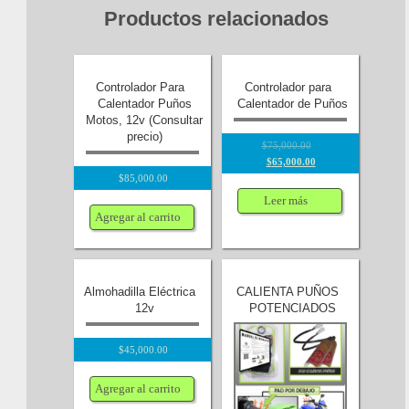
Productos relacionados
Controlador Para
Controlador para
Calentador Puños
Calentador de Puños
Motos, 12v (Consultar
precio)
$
75,000.00
$
65,000.00
$
85,000.00
Leer más
Agregar al carrito
Almohadilla Eléctrica
CALIENTA PUÑOS
12v
POTENCIADOS
$
45,000.00
Agregar al carrito