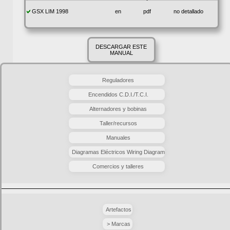
GSX LIM 1998
en
pdf
no detallado
DESCARGAR ESTE
MANUAL
Reguladores
Encendidos C.D.I./T.C.I.
Alternadores y bobinas
Taller/recursos
Manuales
Diagramas Eléctricos Wiring Diagram
Comercios y talleres
Artefactos
> Marcas