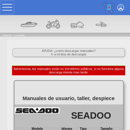
0
estas en: ->
manuales
AYUDA: ¿como descargar manuales?
Ir a mi lista de descargas
Advertencia, los manuales están es servidores públicos, si no funciona alguna
descarga intente mas tarde.
Manuales de usuario, taller, despiece
SEADOO
Modelo
Idioma
Tipo
Tamaño