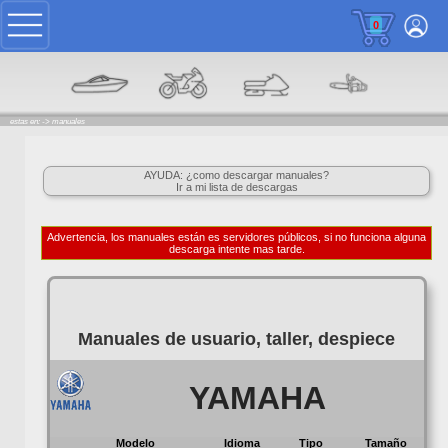
0
estas en: ->
manuales
AYUDA: ¿como descargar manuales?
Ir a mi lista de descargas
Advertencia, los manuales están es servidores públicos, si no funciona alguna
descarga intente mas tarde.
Manuales de usuario, taller, despiece
YAMAHA
Modelo
Idioma
Tipo
Tamaño