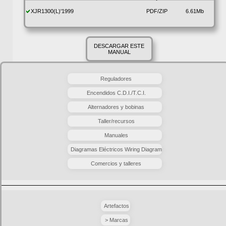
XJR1300(L)'1999
PDF/ZIP
6.61Mb
DESCARGAR ESTE
MANUAL
Reguladores
Encendidos C.D.I./T.C.I.
Alternadores y bobinas
Taller/recursos
Manuales
Diagramas Eléctricos Wiring Diagram
Comercios y talleres
Artefactos
> Marcas