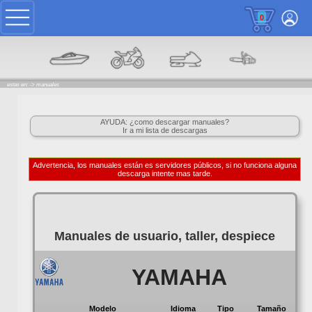
0
estas en: ->
manuales
AYUDA: ¿como descargar manuales?
Ir a mi lista de descargas
Advertencia, los manuales están es servidores públicos, si no funciona alguna
descarga intente mas tarde.
Manuales de usuario, taller, despiece
YAMAHA
Modelo
Idioma
Tipo
Tamaño