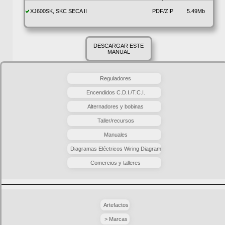
XJ600SK, SKC SECA II
PDF/ZIP
5.49Mb
DESCARGAR ESTE
MANUAL
Reguladores
Encendidos C.D.I./T.C.I.
Alternadores y bobinas
Taller/recursos
Manuales
Diagramas Eléctricos Wiring Diagram
Comercios y talleres
Artefactos
> Marcas