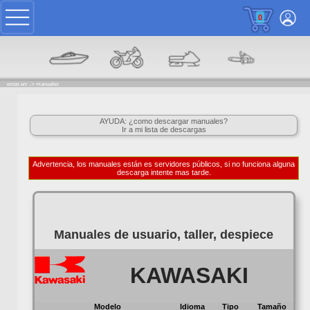
0
estas en: ->
manuales
AYUDA: ¿como descargar manuales?
Ir a mi lista de descargas
Advertencia, los manuales están es servidores públicos, si no funciona alguna
descarga intente mas tarde.
Manuales de usuario, taller, despiece
KAWASAKI
Modelo
Idioma
Tipo
Tamaño