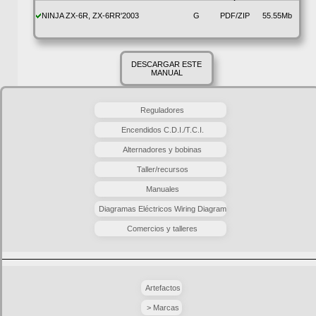
NINJA ZX-6R, ZX-6RR'2003
G
PDF/ZIP
55.55Mb
DESCARGAR ESTE
MANUAL
Reguladores
Encendidos C.D.I./T.C.I.
Alternadores y bobinas
Taller/recursos
Manuales
Diagramas Eléctricos Wiring Diagram
Comercios y talleres
Artefactos
> Marcas