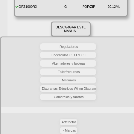
GPZ1000RX
G
PDF/ZIP
20.12Mb
DESCARGAR ESTE
MANUAL
Reguladores
Encendidos C.D.I./T.C.I.
Alternadores y bobinas
Taller/recursos
Manuales
Diagramas Eléctricos Wiring Diagram
Comercios y talleres
Artefactos
> Marcas