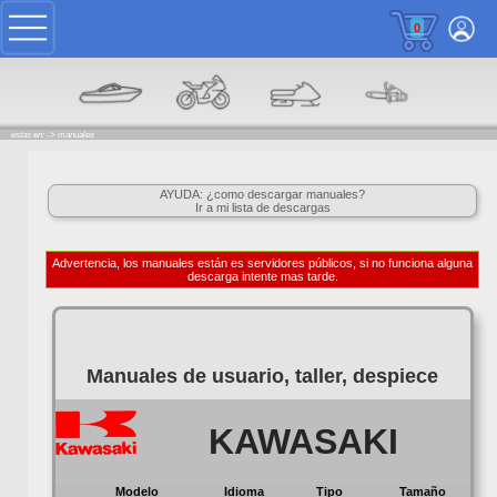
0
estas en: ->
manuales
AYUDA: ¿como descargar manuales?
Ir a mi lista de descargas
Advertencia, los manuales están es servidores públicos, si no funciona alguna
descarga intente mas tarde.
Manuales de usuario, taller, despiece
KAWASAKI
Modelo
Idioma
Tipo
Tamaño