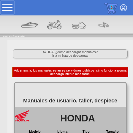
0
estas en: ->
manuales
AYUDA: ¿como descargar manuales?
Ir a mi lista de descargas
Advertencia, los manuales están es servidores públicos, si no funciona alguna
descarga intente mas tarde.
Manuales de usuario, taller, despiece
HONDA
Modelo
Idioma
Tipo
Tamaño