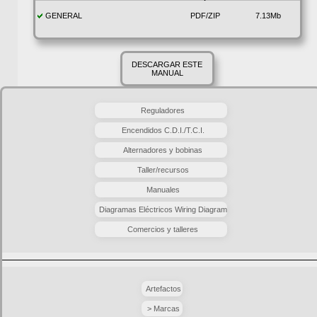
GENERAL
PDF/ZIP
7.13Mb
DESCARGAR ESTE
MANUAL
Reguladores
Encendidos C.D.I./T.C.I.
Alternadores y bobinas
Taller/recursos
Manuales
Diagramas Eléctricos Wiring Diagram
Comercios y talleres
Artefactos
> Marcas