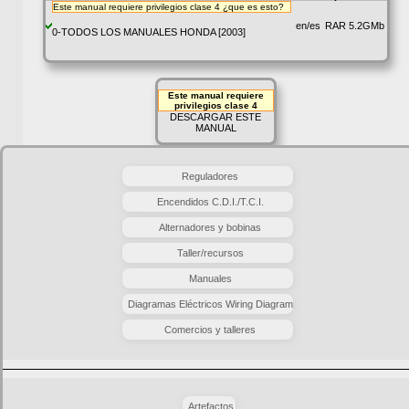
Este manual requiere privilegios clase 4
¿que es esto?
en/es
RAR
5.2GMb
0-TODOS LOS MANUALES HONDA [2003]
Este manual requiere
privilegios clase 4
DESCARGAR ESTE
MANUAL
Reguladores
Encendidos C.D.I./T.C.I.
Alternadores y bobinas
Taller/recursos
Manuales
Diagramas Eléctricos Wiring Diagram
Comercios y talleres
Artefactos