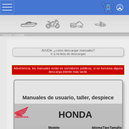
0
estas en: ->
manuales
AYUDA: ¿como descargar manuales?
Ir a mi lista de descargas
Advertencia, los manuales están es servidores públicos, si no funciona alguna
descarga intente mas tarde.
Manuales de usuario, taller, despiece
HONDA
Modelo
Idioma
Tipo
Tamaño