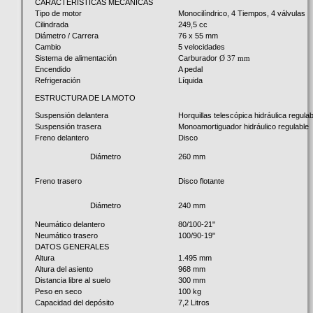
CARACTERÍSTICAS MECÁNICAS
Tipo de motor
Monocilíndrico, 4 Tiempos, 4 válvulas
Cilindrada
249,5 cc
Diámetro / Carrera
76 x 55 mm
Cambio
5 velocidades
Sistema de alimentación
Carburador
Ø 37 mm
Encendido
A pedal
Refrigeración
Líquida
ESTRUCTURA DE LA MOTO
Suspensión delantera
Horquillas telescópica hidráulica regula
Suspensión trasera
Monoamortiguador hidráulico regulable
Freno delantero
Disco
260 mm
Diámetro
Freno trasero
Disco flotante
240 mm
Diámetro
Neumático delantero
80/100-21"
Neumático trasero
100/90-19"
DATOS GENERALES
Altura
1.495 mm
Altura del asiento
968 mm
Distancia libre al suelo
300 mm
Peso en seco
100 kg
Capacidad del depósito
7,2 Litros