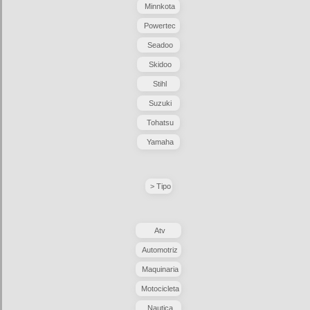
Minnkota
Powertec
Seadoo
Skidoo
Stihl
Suzuki
Tohatsu
Yamaha
> Tipo
Atv
Automotriz
Maquinaria
Motocicleta
Nautica