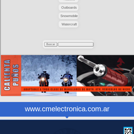
Outboards
Snowmobile
Watercraft
www.cmelectronica.com.ar