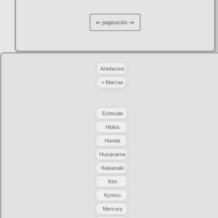
<-
paginación
->
Artefactos
> Marcas
Evinrude
Hidea
Honda
Husqvarna
Kawasaki
Ktm
Kymco
Mercury