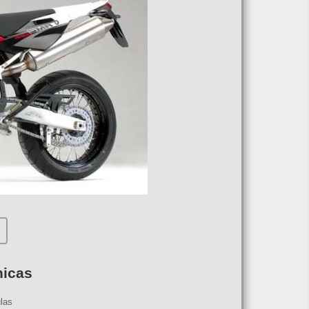
nicas
ulas