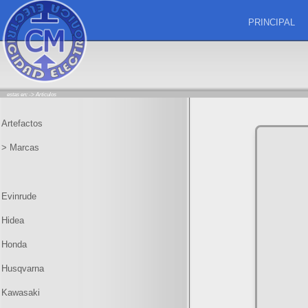
PRINCIPAL
estas en: ->
Articulos
Artefactos
> Marcas
Evinrude
Hidea
Honda
Husqvarna
Kawasaki