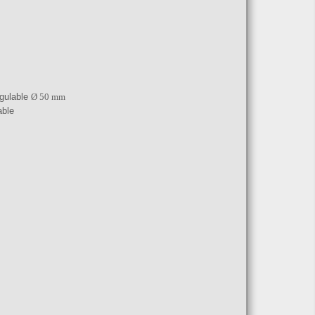
egulable
Ø 50 mm
able