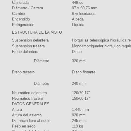
Cilindrada
449 cc
Diámetro / Carrera
97 x 60,76 mm
Cambio
6 velocidades
Encendido
A pedal
Refrigeración
Líquida
ESTRUCTURA DE LA MOTO
Suspensión delantera
Horquillas telescópica hidráulica r
Suspensión trasera
Monoamortiguador hidráulico regul
Freno delantero
Disco
Diámetro
320 mm
Freno trasero
Disco flotante
Diámetro
240 mm
Neumático delantero
120/70-17"
Neumático trasero
150/60-17"
DATOS GENERALES
Altura
1.445 mm
Altura del asiento
920 mm
Distancia libre al suelo
245 mm
Peso en seco
118 kg