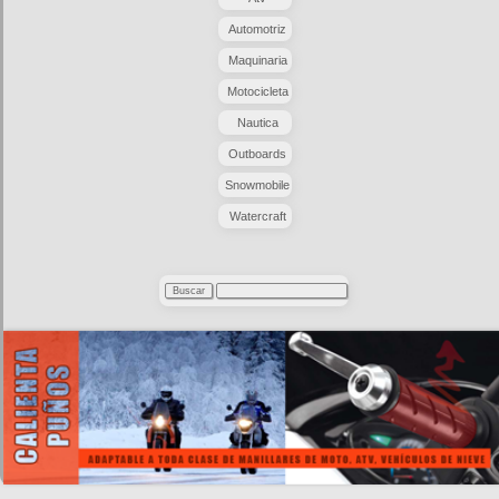
Automotriz
Maquinaria
Motocicleta
Nautica
Outboards
Snowmobile
Watercraft