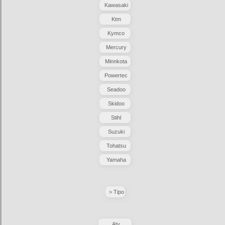
Kawasaki
Ktm
Kymco
Mercury
Minnkota
Powertec
Seadoo
Skidoo
Stihl
Suzuki
Tohatsu
Yamaha
> Tipo
Atv