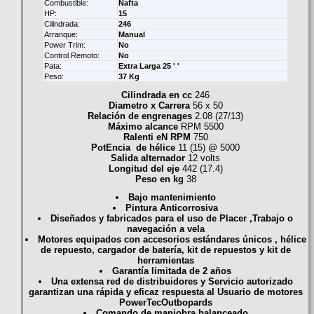
Combustible:
Nafta
HP:
15
Cilindrada:
246
Arranque:
Manual
Power Trim:
No
Control Remoto:
No
Pata:
Extra Larga 25 ' '
Peso:
37 Kg
Cilindrada en cc
246
Diametro x Carrera
56 x 50
Relación de engrenages
2.08 (27/13)
Máximo alcance
RPM 5500
Ralenti eN RPM
750
PotEncia de hélice
11 (15) @ 5000
Salida alternador
12 volts
Longitud del eje
442 (17.4)
Peso en kg
38
Bajo mantenimiento
Pintura Anticorrosiva
Diseñados y fabricados para el uso de Placer ,Trabajo o
navegación a vela
Motores equipados con accesorios estándares únicos , hélice
de repuesto, cargador de batería, kit de repuestos y kit de
herramientas
Garantía limitada de 2 años
Una extensa red de distribuidores y Servicio autorizado
garantizan una rápida y eficaz respuesta al Usuario de motores
PowerTecOutbopards
Comando de maniobra balanceado