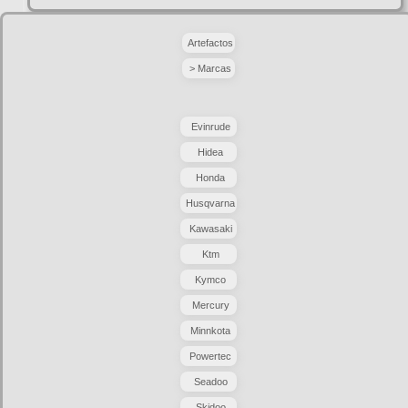
Artefactos
> Marcas
Evinrude
Hidea
Honda
Husqvarna
Kawasaki
Ktm
Kymco
Mercury
Minnkota
Powertec
Seadoo
Skidoo