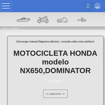
0
estas en: ->
Articulos
Descargar manual
Diagrama eléctrico
consulta sobre este artefacto
MOTOCICLETA HONDA
modelo
NX650,DOMINATOR
Sin imagen
<-
paginación
->