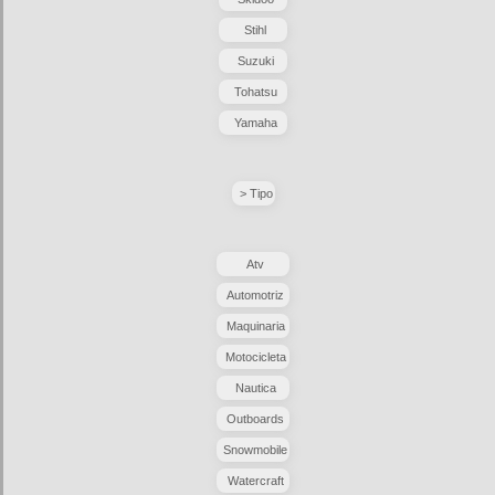
Stihl
Suzuki
Tohatsu
Yamaha
> Tipo
Atv
Automotriz
Maquinaria
Motocicleta
Nautica
Outboards
Snowmobile
Watercraft