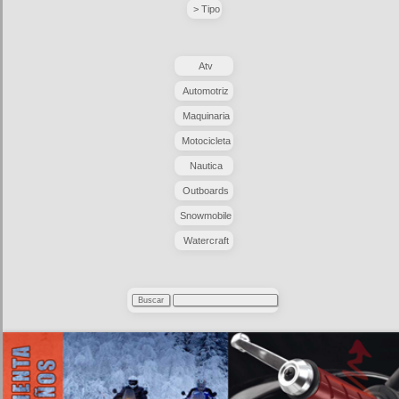
> Tipo
Atv
Automotriz
Maquinaria
Motocicleta
Nautica
Outboards
Snowmobile
Watercraft