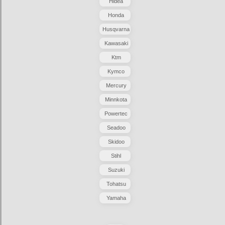
Hidea
Honda
Husqvarna
Kawasaki
Ktm
Kymco
Mercury
Minnkota
Powertec
Seadoo
Skidoo
Stihl
Suzuki
Tohatsu
Yamaha