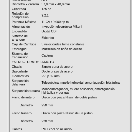
Diámetro x carrera
57,0 mm x 48,8 mm
Cilindrada
125 cc
Relación de
9,2:1
compresión
Potencia Máxima
11 CV / 9.000 r.p.m
Alimentación
Inyección electrónica Mikuni
Encendido
Digital CDI
Sistema de
Eléctrico
arranque
Caja de Cambios
5 velocidades toma constante
Embrague
Multidisco en baño de aceite
Sistema de
Cadena
transmisión
ESTRUCTURA DE LA MOTO
Chasis
Simple cuna de acero
Basculante
Doble brazo de acero
Geometrías
25º y 92 mm
Suspensión
Telescópica, muelle helicoidal, amortiguación hidráulica
delantera
Monoamortiguador, muelle helicoidal, amortiguación
Suspensión trasera
hidráulica y por gas
Freno delantero
Disco con pinza Nissin de doble pistón
250 mm
Diámetro
Freno trasero
Disco con pinza Nissin de un pistón
220 mm
Diámetro
Llantas
RK Excel de aluminio