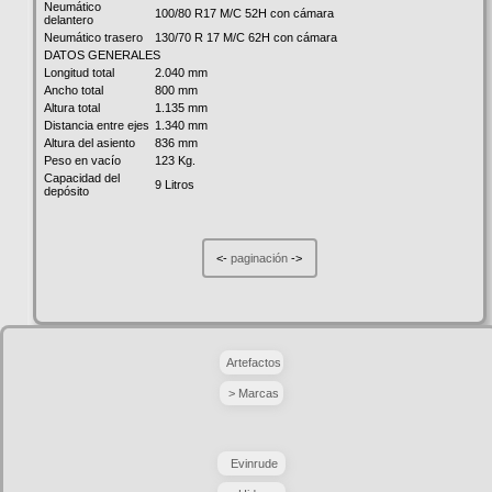
Neumático
100/80 R17 M/C 52H con cámara
delantero
Neumático trasero
130/70 R 17 M/C 62H con cámara
DATOS GENERALES
Longitud total
2.040 mm
Ancho total
800 mm
Altura total
1.135 mm
Distancia entre ejes
1.340 mm
Altura del asiento
836 mm
Peso en vacío
123 Kg.
Capacidad del
9 Litros
depósito
<-
paginación
->
Artefactos
> Marcas
Evinrude