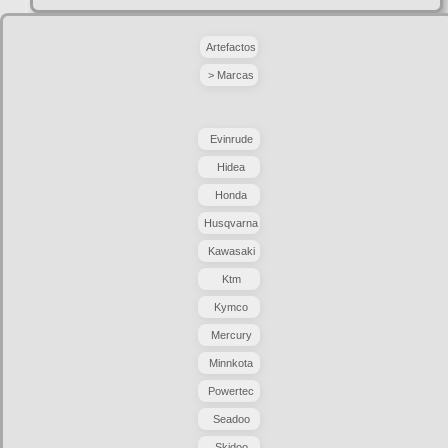
Artefactos
> Marcas
Evinrude
Hidea
Honda
Husqvarna
Kawasaki
Ktm
Kymco
Mercury
Minnkota
Powertec
Seadoo
Skidoo