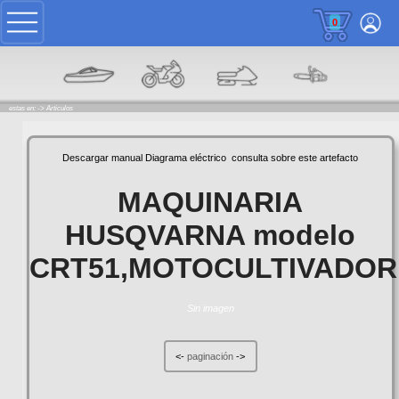
0
estas en: ->
Articulos
Descargar manual
Diagrama eléctrico
consulta sobre este artefacto
MAQUINARIA
HUSQVARNA modelo
CRT51,MOTOCULTIVADOR
Sin imagen
<-
paginación
->