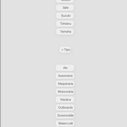
Stihl
Suzuki
Tohatsu
Yamaha
> Tipo
Atv
Automotriz
Maquinaria
Motocicleta
Nautica
Outboards
Snowmobile
Watercraft