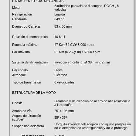
CARACTERÍSTICAS MECÁNICAS
Bicilíndrico paralelo de 4 tiempos, DOCH , 8
Motor
válvulas
Refrigeración
Líquida
Cilindrada
649 cc
Diámetro / Carrera
83 x 60 mm
Relación de compresión
10.6 : 1
Potencia máxima
47 Kw (64 CV)/ 8.000 r.p.m
Par máximo
61 Nm (6.2 kgf m) / 6.800 r.p.m
Sistema de alimentación
Inyección ( Keihin ): Ø 38 mm x 2 mm
Encendido
Digital
Arranque
Eléctrico
Tipo de transmisión
6 velocidades
ESTRUCTURA DE LA MOTO
Diamante y de aleación de acero de alta resistencia
Chasis
a la tracción
Ancho de vía
25º / 108 mm
Angulo de dirección
35º / 35º
(izq/der)
Horquilla invertida telescópica con ajuste progresivo
Suspensión delantera
de la extensión de amortiguación y de la precarga
41 mm
Diámetro barras