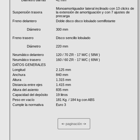
Monoamortiguador lateral inclinado con 13 clicks de
Suspensión trasera
la extensión de amortiguación y con 7 ajustes de
precarga
Freno delantero
Doble disco disco lobulado semiflotante
300 mm
Diámetro
Freno trasero
Disco sencillo lobulado
220 mm
Diámetro
Neumático delantero
120 / 70 ZR - 17 M/C ( 58W )
Neumático trasero
160 / 60 ZR - 17 M/C ( 69W )
DATOS GENERALES
Longitud
2.125 mm
Anchura
840 mm
Altura
1.315 mm
Distancia entre ejes
1.415 mm
Altura del asiento
835 mm
Capacidad del depósito
19 litros
Peso en vacío
181 Kg. / 184 kg con ABS
Cumple la normativa
Euro 3
<-
paginación
->