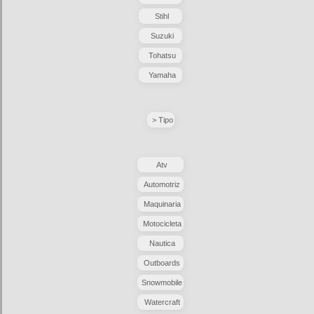
Stihl
Suzuki
Tohatsu
Yamaha
> Tipo
Atv
Automotriz
Maquinaria
Motocicleta
Nautica
Outboards
Snowmobile
Watercraft