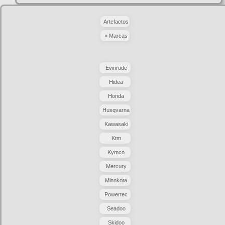
Artefactos
> Marcas
Evinrude
Hidea
Honda
Husqvarna
Kawasaki
Ktm
Kymco
Mercury
Minnkota
Powertec
Seadoo
Skidoo