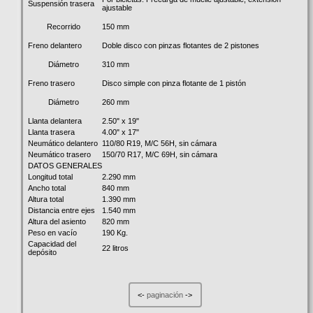
Suspensión trasera
ajustable
150 mm
Recorrido
Freno delantero
Doble disco con pinzas flotantes de 2 pistones
310 mm
Diámetro
Freno trasero
Disco simple con pinza flotante de 1 pistón
260 mm
Diámetro
Llanta delantera
2.50" x 19"
Llanta trasera
4.00" x 17"
Neumático delantero
110/80 R19, M/C 56H, sin cámara
Neumático trasero
150/70 R17, M/C 69H, sin cámara
DATOS GENERALES
Longitud total
2.290 mm
Ancho total
840 mm
Altura total
1.390 mm
Distancia entre ejes
1.540 mm
Altura del asiento
820 mm
Peso en vacío
190 Kg.
Capacidad del
22 litros
depósito
<-
paginación
->