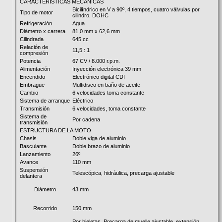
CARACTERÍSTICAS MECÁNICAS
Bicilíndrico en V a 90º, 4 tiempos, cuatro válvulas por
Tipo de motor
cilindro, DOHC
Refrigeración
Agua
Diámetro x carrera
81,0 mm x 62,6 mm
Cilindrada
645 cc
Relación de
11,5 : 1
compresión
Potencia
67 CV / 8.000 r.p.m.
Alimentación
Inyección electrónica 39 mm
Encendido
Electrónico digital CDI
Embrague
Multidisco en baño de aceite
Cambio
6 velocidades toma constante
Sistema de arranque
Eléctrico
Transmisión
6 velocidades, toma constante
Sistema de
Por cadena
transmisión
ESTRUCTURA DE LA MOTO
Chasis
Doble viga de aluminio
Basculante
Doble brazo de aluminio
Lanzamiento
26º
Avance
110 mm
Suspensión
Telescópica, hidráulica, precarga ajustable
delantera
43 mm
Diámetro
150 mm
Recorrido
Por bieletas. Precarga de muelle ajustable, extensión