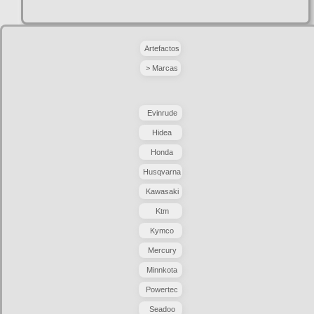
Artefactos
> Marcas
Evinrude
Hidea
Honda
Husqvarna
Kawasaki
Ktm
Kymco
Mercury
Minnkota
Powertec
Seadoo