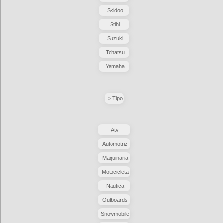
Skidoo
Stihl
Suzuki
Tohatsu
Yamaha
> Tipo
Atv
Automotriz
Maquinaria
Motocicleta
Nautica
Outboards
Snowmobile