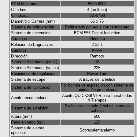
RPM Máximas
5500-6000
Cilindros
4 (en-línea)
Cilindrada
30.4/498
Diámetro x Carrera (mm)
65 x 75
Sistema de refrigeración
Refrigerado por agua con termostato
Sistema de encendido
ECM 555 Digital Inductivo
Arranque
Eléctrico
Relación de Engranajes
2.33:1
Cambios
A-N-R
Dirección
Remoto
Sistema Alternador (amp.)
18
Sistema Alternador (vatios)
226
Posiciones de regulación
Power Trim
Sistema de escape
A través de la hélice
Por bomba de aspiración con sistema de
Sistema de lubricación
lubricación presurizada
Aceite QUICKSILVER para fuerabordas
Aceite recomendado
4 Tiempos
2-válvulas, un solo árbol de levas en
Sistema de admisión
cabeza
Altura (mm)
508
Peso en seco (kg.)
120
Sistema de alarma
Sobrecalentamiento
opcional