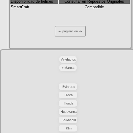
Disponibilidad de hélices
Consultar en Repuestos Originales
SmartCraft
Compatible
<-
paginación
->
Artefactos
> Marcas
Evinrude
Hidea
Honda
Husqvarna
Kawasaki
Ktm