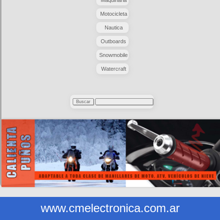
Maquinaria
Motocicleta
Nautica
Outboards
Snowmobile
Watercraft
www.cmelectronica.com.ar