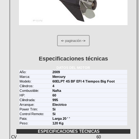
<-
paginación
->
Especificaciones técnicas
DATOS DEL MOTOR
Año:
2009
Marca:
Mercury
Modelo:
60ELPT 4S BF EFI 4 Tiempos Big Foot
Cilindros:
4
Combustible:
Nafta
HP:
60
Cilindrada:
995
Arranque:
Electrico
Power Trim:
Si
Control Remoto:
Si
Pata:
Larga 20 ' '
Peso:
120 Kg
ESPECIFICACIONES TÉCNICAS
CV
60