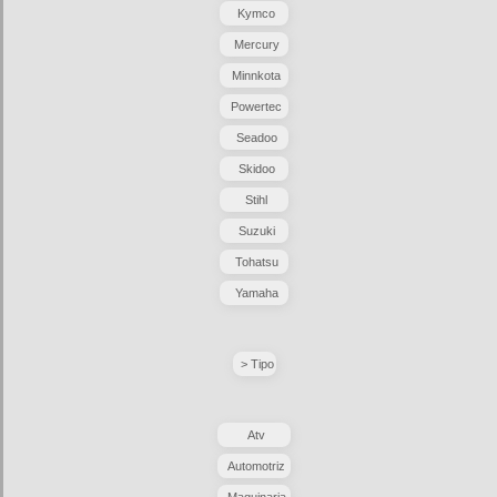
Kymco
Mercury
Minnkota
Powertec
Seadoo
Skidoo
Stihl
Suzuki
Tohatsu
Yamaha
> Tipo
Atv
Automotriz