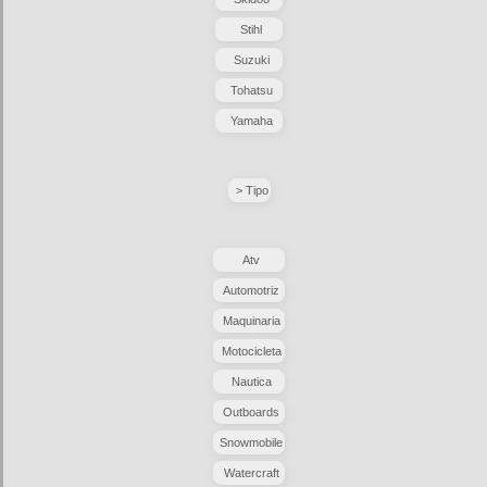
Stihl
Suzuki
Tohatsu
Yamaha
> Tipo
Atv
Automotriz
Maquinaria
Motocicleta
Nautica
Outboards
Snowmobile
Watercraft