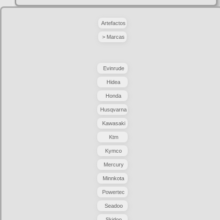
Artefactos
> Marcas
Evinrude
Hidea
Honda
Husqvarna
Kawasaki
Ktm
Kymco
Mercury
Minnkota
Powertec
Seadoo
Skidoo