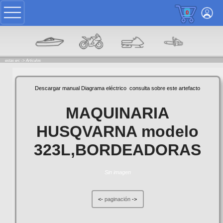
0
estas en: ->
Articulos
Descargar manual
Diagrama eléctrico
consulta sobre este artefacto
MAQUINARIA
HUSQVARNA modelo
323L,BORDEADORAS
Sin imagen
<-
paginación
->