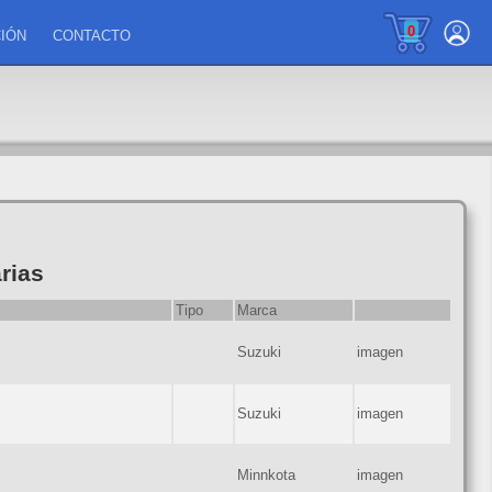
0
IÓN
CONTACTO
rias
Tipo
Marca
Suzuki
imagen
Suzuki
imagen
Minnkota
imagen