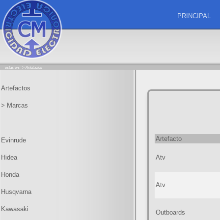
PRINCIPAL
estas en: ->
Artefactos
Artefactos
> Marcas
Artefacto
Evinrude
Hidea
Atv
Honda
Atv
Husqvarna
Kawasaki
Outboards