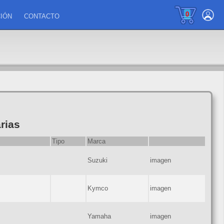
0
IÓN
CONTACTO
rias
Tipo
Marca
Suzuki
imagen
Kymco
imagen
Yamaha
imagen