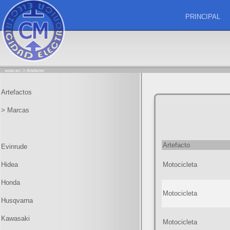
PRINCIPAL
estas en: ->
Artefactos
Artefactos
> Marcas
Artefacto
Evinrude
Hidea
Motocicleta
Honda
Motocicleta
Husqvarna
Kawasaki
Motocicleta