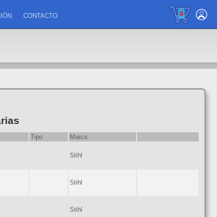
0
IÓN
CONTACTO
rias
Tipo
Marca
Stihl
Stihl
Stihl