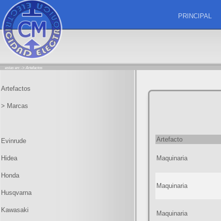
PRINCIPAL
estas en: ->
Artefactos
Artefactos
> Marcas
Artefacto
Evinrude
Hidea
Maquinaria
Honda
Maquinaria
Husqvarna
Kawasaki
Maquinaria