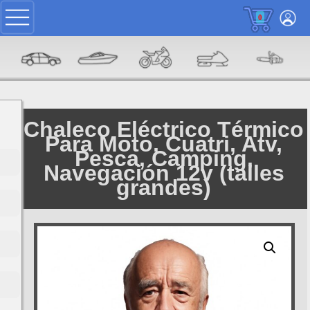
0
Chaleco Eléctrico Térmico
Para Moto, Cuatri, Atv,
Pesca, Camping,
Navegación 12v (talles
grandes)