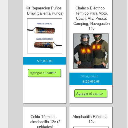
Kit Reparacion Puños
Chaleco Eléctrico
Bmw (calienta Puños)
Térmico Para Moto,
Cuatri, Atv, Pesca,
Camping, Navegación
12v
$
32,000.00
Agregar al carrito
$
130,000.00
$
120,000.00
Agregar al carrito
Celda Térmica -
Almohadilla Eléctrica
almohadilla 12v (2
12v
unidades)