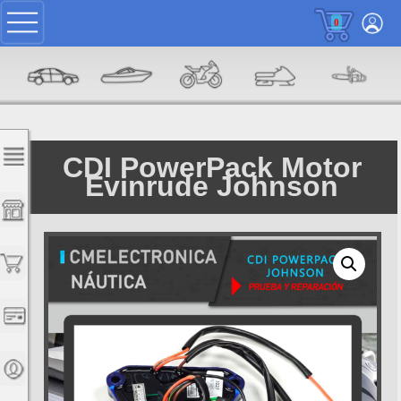
0
CDI PowerPack Motor
Evinrude Johnson