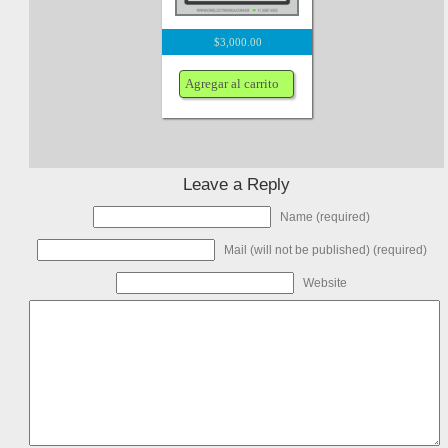
$
3,000.00
Agregar al carrito
Leave a Reply
Name (required)
Mail (will not be published) (required)
Website