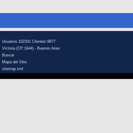
Usuarios:102341 Clientes:9877
Victoria (CP:1644) - Buenos Aires
Buscar
Mapa del Sitio
sitemap.xml