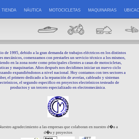
TIENDA
NÁUTICA
MOTOCICLETAS
MAQUINARIAS
UBICAC
lio de 1995, debido a la gran demanda de trabajos eléctricos en los distintos
res mecánicos, comenzamos con prestarles un servicio técnico a los mismos,
iendo en la zona norte como principales clientes a casas de motocicletas,
uticas y maquinarias. Años después nos decidimos iniciar un nuevo ciclo
zando expandiéndonos a nivel nacional. Hoy contamos con tres sectores a
aber, el primero dedicado a la reparación de averías, cableado y sistemas
lectrónicos, el segundo especifico en proyectos electrónicos testeado de
productos y un tercero especializado en electromecánica.
Nuestro agradecimiento a las empresas que colaboran en nuestro d�a a
d�a y proyectos