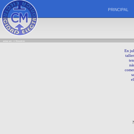
PRINCIPAL
estas en: ->
Nosotros
En ju
talle
ten
ná
comen
s
e