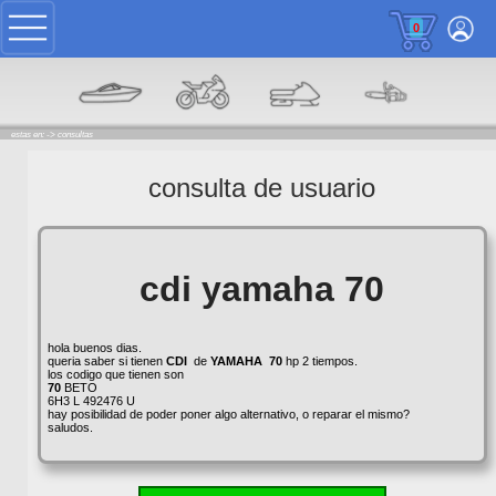
0
estas en: ->
consultas
consulta de usuario
cdi yamaha 70
hola buenos dias.
queria saber si tienen
CDI
de
YAMAHA
70
hp 2 tiempos.
los codigo que tienen son
70
BETO
6H3 L 492476 U
hay posibilidad de poder poner algo alternativo, o reparar el mismo?
saludos.