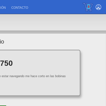
0
IÓN
CONTACTO
io
 750
e estar navegando me hace corto en las bobinas