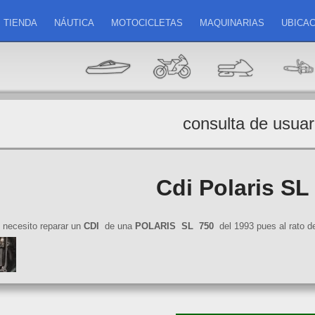
TIENDA
NÁUTICA
MOTOCICLETAS
MAQUINARIAS
UBICAC
consulta de usuar
Cdi Polaris SL
necesito reparar un
CDI
de una
POLARIS
SL
750
del 1993 pues al rato d