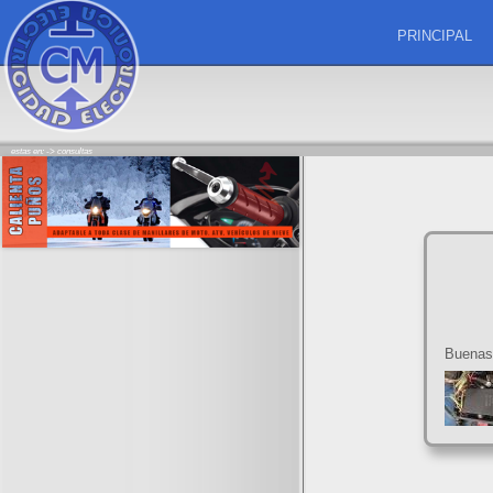
PRINCIPAL
estas en: ->
consultas
Buenas 