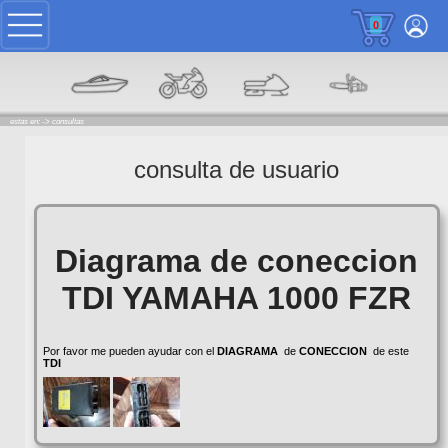
0
estas en: ->
consultas
consulta de usuario
Diagrama de coneccion
TDI YAMAHA 1000 FZR
Por favor me pueden ayudar con el
DIAGRAMA
de
CONECCION
de este
TDI