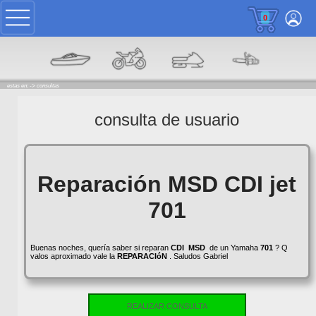
0
estas en: ->
consultas
consulta de usuario
Reparación MSD CDI jet
701
Buenas noches, quería saber si reparan
CDI
MSD
de un Yamaha
701
? Q
valos aproximado vale la
REPARACIóN
. Saludos Gabriel
REALIZAR CONSULTA