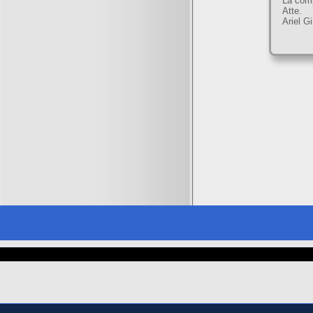
La comp
Atte.
Ariel G