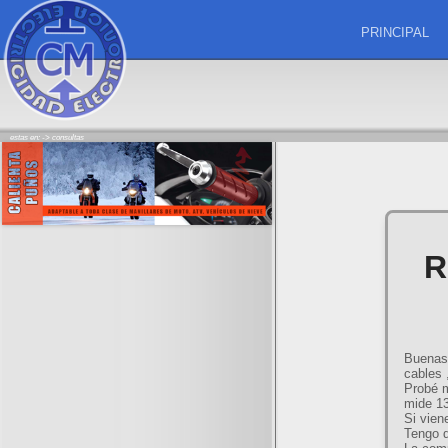
PRINCIPAL
estas en: ->
consultas
R
Buenas 
cables 
Probé m
mide 13
Si vien
Tengo d