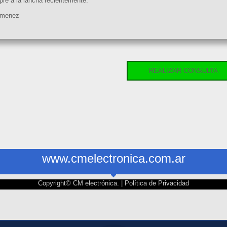
ré a la lancha recientemente.
imenez
REALIZAR CONSULTA
www.cmelectronica.com.ar
Copyright© CM electrónica. |
Política de Privacidad