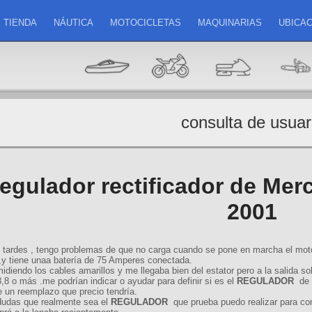
TIENDA
NÁUTICA
MOTOCICLETAS
MAQUINARIAS
UBICAC
consulta de usuar
egulador rectificador de Mer
2001
tardes , tengo problemas de que no carga cuando se pone en marcha el moto
,y tiene unaa batería de 75 Amperes conectada.
idiendo los cables amarillos y me llegaba bien del estator pero a la salida so
,8 o más .me podrían indicar o ayudar para definir si es el
REGULADOR
de v
e un reemplazo que precio tendría.
udas que realmente sea el
REGULADOR
que prueba puedo realizar para com