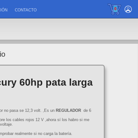
0
IÓN
CONTACTO
io
cury 60hp pata larga
r no pasa se 12,3 volt. ,Es un
REGULADOR
de 6
bre los cables rojos 12 V ,ahora sí los habro si me
oltaje.
probar realmente si no carga la batería.