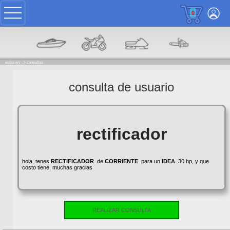
0
estas en: ->
consultas
consulta de usuario
rectificador
hola, tenes
RECTIFICADOR
de
CORRIENTE
para un
IDEA
30 hp, y que
costo tiene, muchas gracias
REALIZAR CONSULTA