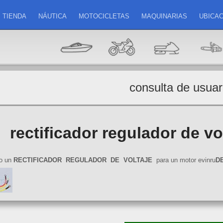
TIENDA
NÁUTICA
MOTOCICLETAS
MAQUINARIAS
UBICAC
consulta de usuar
rectificador regulador de v
to un
RECTIFICADOR
REGULADOR
DE
VOLTAJE
para un motor evinru
D