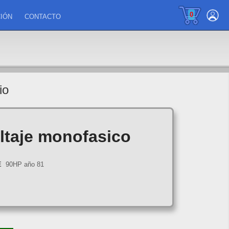
0
IÓN
CONTACTO
io
oltaje monofasico
E
90HP año 81