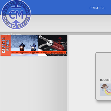
PRINCIPAL
estas en: ->
consultas
necesi