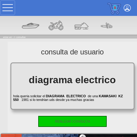
0
estas en: ->
consultas
consulta de usuario
diagrama electrico
hola queria solicitar el
DIAGRAMA
ELECTRICO
de una
KAWASAKI
KZ
550
1981 si lo tendrian uds desde ya muchas gracias
REALIZAR CONSULTA