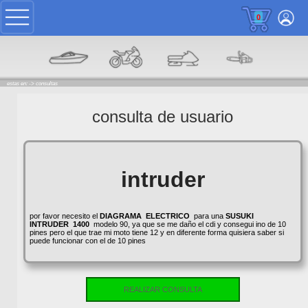
0
estas en: ->
consultas
consulta de usuario
intruder
por favor necesito el
DIAGRAMA
ELECTRICO
para una
SUSUKI
INTRUDER
1400
modelo 90, ya que se me daño el cdi y consegui ino de 10
pines pero el que trae mi moto tiene 12 y en diferente forma quisiera saber si
puede funcionar con el de 10 pines
REALIZAR CONSULTA