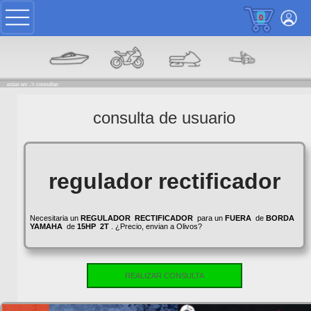
0
estas en: ->
consultas
consulta de usuario
regulador rectificador
Necesitaria un
REGULADOR
RECTIFICADOR
para un
FUERA
de
BORDA
YAMAHA
de
15HP
2T
. ¿Precio, envian a Olivos?
REALIZAR CONSULTA