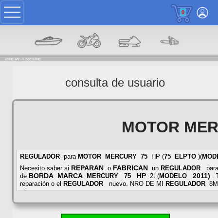
0
estas en: ->
consultas
consulta de usuario
MOTOR ME
REGULADOR
para
MOTOR
MERCURY
75
HP (
75
ELPTO
)(
MOD
REPARAN
FABRICAN
Necesito saber si
o
un
REGULADOR
para
BORDA
MARCA
HP
2011)
de
MERCURY
75
2t (
MODELO
. 
reparación o el
REGULADOR
nuevo. NRO DE MI
REGULADOR
8M0