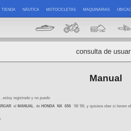
TIENDA
NÁUTICA
MOTOCICLETAS
MAQUINARIAS
UBICAC
consulta de usuar
Manual
....estoy registrado y no puedo
ARGAR
el
MANUAL
de
HONDA
NX
650
´88 '89, y quisiera sber si tienen e
s