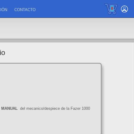
0
IÓN
CONTACTO
io
l
MANUAL
del mecanico/despiece de la Fazer 1000