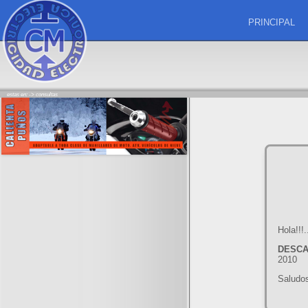
PRINCIPAL
estas en: ->
consultas
Hola!!!
DESC
2010
Saludo