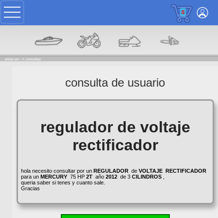
0
estas en: ->
consultas
consulta de usuario
regulador de voltaje
rectificador
hola necesito consultar por un
REGULADOR
de
VOLTAJE
RECTIFICADOR
para un
MERCURY
75 HP
2T
año
2012
de 3
CILINDROS
,
queria saber si tenes y cuanto sale.
Gracias