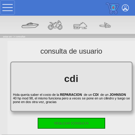
0
estas en: ->
consultas
consulta de usuario
cdi
Hola queria saber el costo de la
REPARACION
de un
CDI
de un
JOHNSON
40 hp mod 98, el mismo funciona pero a veces se pone en un cilindro y luego se
pone en dos otra vez, gracias
REALIZAR CONSULTA