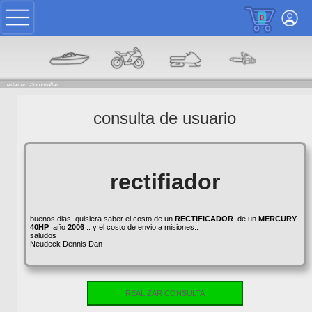
0
estas en: ->
consultas
consulta de usuario
rectifiador
buenos dias. quisiera saber el costo de un
RECTIFICADOR
de un
MERCURY
40HP
año
2006
.. y el costo de envio a misiones..
saludos
Neudeck Dennis Dan
REALIZAR CONSULTA